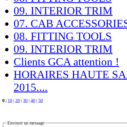
09. INTERIOR TRIM
07. CAB ACCESSORIE
08. FITTING TOOLS
09. INTERIOR TRIM
Clients GCA attention !
HORAIRES HAUTE SAI
2015....
0
|
10
|
20
|
30
|
40
|
50
Envoyer un message